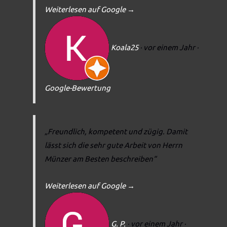
Weiterlesen auf Google
→
Koala25
· vor einem Jahr
·
Google-Bewertung
„Freundlich, kompetent und zügig. Damit
lässt sich die sehr gute Arbeit von Herrn
Münzer am Besten beschreiben“
Weiterlesen auf Google
→
G. P.
· vor einem Jahr
·