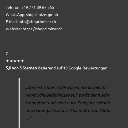
Telefon:
+49 771 89 67 555
WhatsApp:
shoptimizergmbh
E-Mail:
info@shoptimizer.ch
Website:
https://shoptimizer.ch
G
★★★★★
5,0 von 5 Sternen
Basierend auf 10 Google-Bewertungen
„Arno ist super in der Zusammenarbeit. Er
nimmt die Bedürfnisse auf, berät dann sehr
kompetent und setzt nach Freigabe zeitnah
und reibungslos um. Ich kann Arno zu 100%
…“