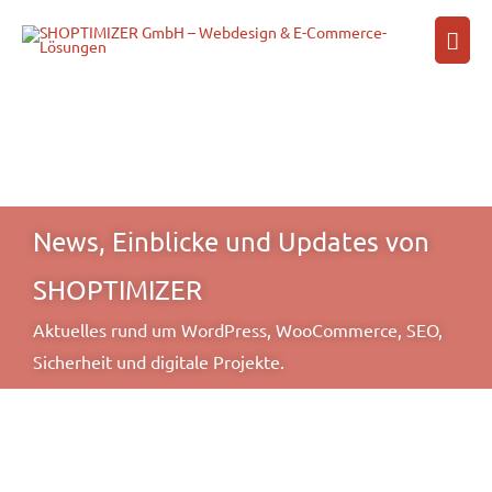
Zum
Hau
Inhalt
springen
News, Einblicke und Updates von
SHOPTIMIZER
Aktuelles rund um WordPress, WooCommerce, SEO,
Sicherheit und digitale Projekte.