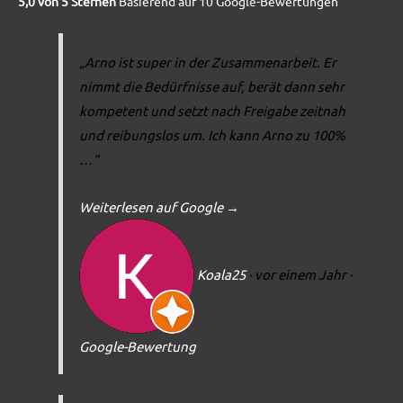
5,0 von 5 Sternen
Basierend auf 10 Google-Bewertungen
„Arno ist super in der Zusammenarbeit. Er
nimmt die Bedürfnisse auf, berät dann sehr
kompetent und setzt nach Freigabe zeitnah
und reibungslos um. Ich kann Arno zu 100%
…“
Weiterlesen auf Google
→
Koala25
· vor einem Jahr
·
Google-Bewertung