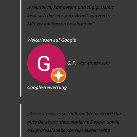
„Freundlich, kompetent und zügig. Damit
lässt sich die sehr gute Arbeit von Herrn
Münzer am Besten beschreiben“
Weiterlesen auf Google
→
G. P.
· vor einem Jahr
·
Google-Bewertung
„Die beste Adresse für Ihren Webauftritt! Die
gute Beratung, dass moderne Desgin, sowie
das professionelle Konzept lassen keine