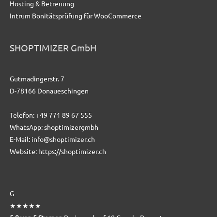
Hosting & Betreuung
Intrum Bonitätsprüfung für WooCommerce
SHOPTIMIZER GmbH
Gutmadingerstr. 7
D-78166 Donaueschingen
Telefon:
+49 771 89 67 555
WhatsApp:
shoptimizergmbh
E-Mail:
info@shoptimizer.ch
Website:
https://shoptimizer.ch
G
★★★★★