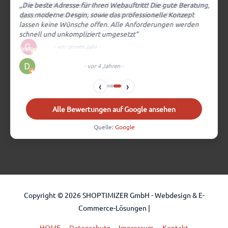
„Die beste Adresse für Ihren Webauftritt! Die gute Beratung,
„Freundlich, kompetent und zügig. Damit lässt sich die sehr
dass moderne Desgin, sowie das professionelle Konzept
gute Arbeit von Herrn Münzer am Besten beschreiben“
lassen keine Wünsche offen. Alle Anforderungen werden
Weiterlesen auf Google
→
schnell und unkompliziert umgesetzt“
G. P.
· vor einem Jahr
·
Google-Bewertung
Weiterlesen auf Google
→
Dominik Werner
· vor 4 Jahren
·
Google-Bewertung
‹
›
Alle Bewertungen auf Google ansehen
Quelle:
Google
Copyright © 2026
SHOPTIMIZER GmbH - Webdesign & E-
Commerce-Lösungen
|
HOME
Datenschutz
Impressum
Kontakt