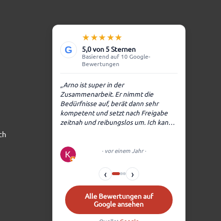
★★★★★
5,0 von 5 Sternen
G
Basierend auf 10 Google-
Bewertungen
„Arno ist super in der
Zusammenarbeit. Er nimmt die
Bedürfnisse auf, berät dann sehr
kompetent und setzt nach Freigabe
zeitnah und reibungslos um. Ich kann
Arno zu 100% …“
ch
Weiterlesen auf Google
→
Koala25
· vor einem Jahr
·
Google-
Bewertung
‹
›
Alle Bewertungen auf
Google ansehen
Quelle:
Google