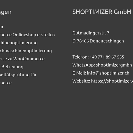
ngen
SHOPTIMIZER GmbH
gn
Gutmadingerstr. 7
rce Onlineshop erstellen
D-78166 Donaueschingen
hinenoptimierung
uchmaschinenoptimierung
Telefon:
+49 771 89 67 555
rce zu WooCommerce
WhatsApp:
shoptimizergmbh
& Betreuung
E-Mail:
info@shoptimizer.ch
nitätsprüfung für
Website:
https://shoptimizer.
merce